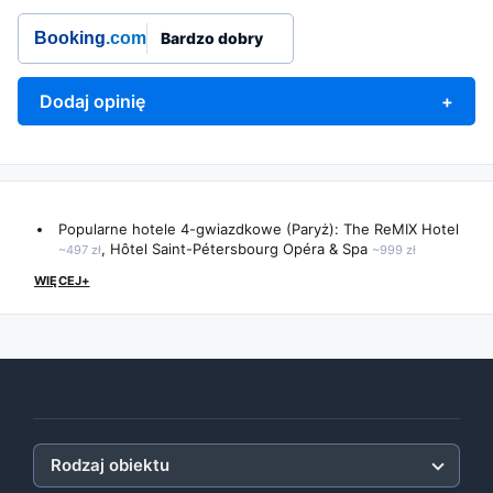
Booking
.com
Bardzo dobry
Dodaj opinię
+
Popularne hotele 4-gwiazdkowe (Paryż):
The ReMIX Hotel
,
Hôtel Saint-Pétersbourg Opéra & Spa
~497 zł
~999 zł
WIĘCEJ+
Rodzaj obiektu