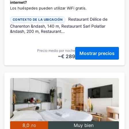
internet?
Los huéspedes pueden utilizar WiFi gratis.
Restaurant Délice de
CONTEXTO DE LA UBICACIÓN
Charenton &ndash, 140 m, Restaurant Sarl Polatlar
&ndash, 200 m, Restaurant...
Precio medio por noche
Mostrar precios
~€ 289
8,0
Muy bien
/10